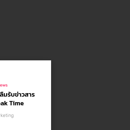
news
าลืมรับข่าวสาร
reak Time
rketing