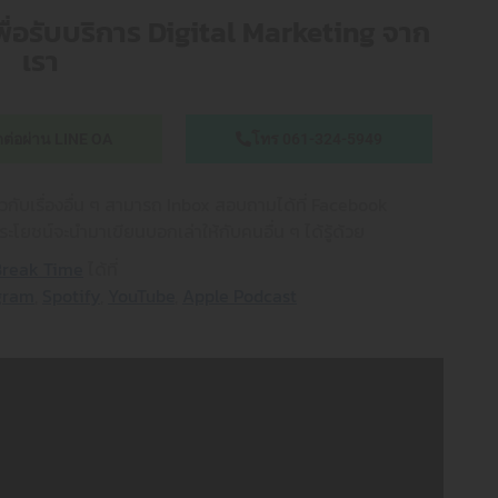
พื่อรับบริการ Digital Marketing จาก
เรา
ดต่อผ่าน LINE OA
โทร 061-324-5949
่ยวกับเรื่องอื่น ๆ สามารถ Inbox สอบถามได้ที่ Facebook
ระโยชน์จะนำมาเขียนบอกเล่าให้กับคนอื่น ๆ ได้รู้ด้วย
Break Time
ได้ที่
gram
,
Spotify
,
YouTube
,
Apple Podcast