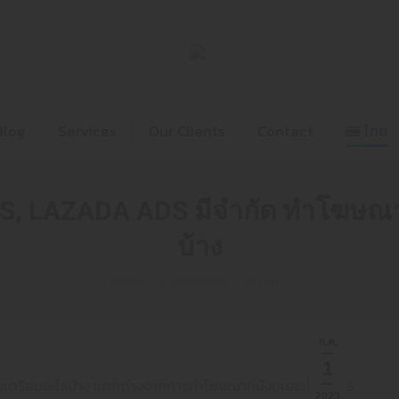
Home
Blog
Services
Our Cl
Blog
Services
Our Clients
Contact
ไทย
 LAZADA ADS มีจำกัด ทำโฆษณาไ
บ้าง
You are here:
Home
E-Commerce
งบโฆษ…
ก.ค.
1
เตรียมอะไรบ้าง แตกต่างจากการทำโฆษณาที่มีงบเยอะไหม ใคร
2023