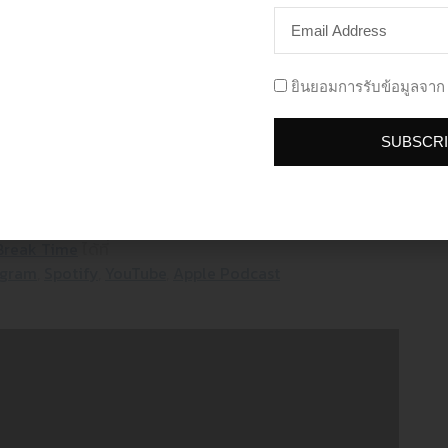
ON SOCIAL MEDIA
่วยให้การทำโฆษณา Shopee Ads, Lazada Ads เกิดประสิทธิภาพ
LOW US
FOLLOW US
ADD L
ื่อรับบริการ Digital Marketing
ยินยอมการรับข้อมูลจาก 
SUBSCR
ต่อผ่าน LINE OA
โทร 061-324-5949
่ยวกับเรื่องอื่น ๆ สามารถ Inbox สอบถามได้ที่ Facebook
ประโยชน์จะนำมาเขียนบอกเล่าให้กับคนอื่น ๆ ได้รู้ด้วย
 Break Time
ได้ที่
agram
,
Spotify
,
YouTube
,
Apple Podcast