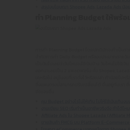
สรุปงบโฆษณา Shopee Ads, Lazada Ads น้อยต
ทำ
Planning Budget
ให้พร้
การทำ Planning Budget โดยปกติมักจะทำเป็นรายเ
จำกัดการทำ Daily Budget หรืองบประมาณรายวันเ
เป็นวันไปเลยว่าวันไหนจะใช้เงินบ้าง วันไหนไม่ใช้เง
ออกมาเลยเป็น 2 แพลตฟอร์ม ทั้ง Shopee, Lazada จากน
เคหรือไม่ อยู่ในงบที่เราตั้งไว้หรือเปล่า ถ้าน้อยไ
ซึ่งแผนตรงนี้สามารถปรับเปลี่ยนได้ ขึ้นอยู่กับเร
ชัดเจนขึ้น
คุม Budget อย่างไรไม่ให้เกิน ไม่ให้ใช้เงินเ
งานเขียน SEO เริ่มทำเป็นอาชีพจริงจัง ทำได้ไห
Affiliate Ads ใน Shopee Lazada (Affiliate M
ขายสินค้า FMCG บน Platform E-Commerce ทั้
โฆษณา eCommerce นอกเหนือจาก Shopee Ads 