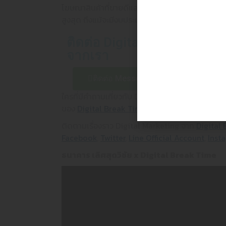
โฆษณาสินค้าที่ขายดีและกำไรสูง ทั้งหมดนี้ก็จะช
สูงสุด ถึงแม้จะมีงบประมาณจำกัดก็ตาม
FOL
ติดต่อ Digital Break Time เพ
จากเรา
ติดต่อ Messenger
ติด
ใครที่มีคำถามเกี่ยวกับ Digital Marketing หรือเกี
ของ
Digital Break Time
คำถามเด็ด ๆ ที่คิดว่ามี
ติดตามเรื่องราว Digital Marketing จาก
Digital
Facebook
,
Twitter
,
Line Official
Account
,
Inst
ธนาคาร เลิศสุดวิชัย x Digital Break Time