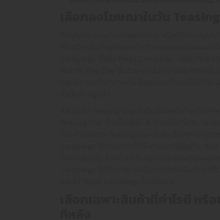
เลือกลงโฆษณาในวัน
Teasin
ถ้าคุณมีงบประมาณโฆษณาน้อย หรือมีจำกัด คุณไม่จ
ที่จะเข้ามาใน Platform ทั้ง Shopee และ Lazada 
Campaign ซึ่งวัน Mega Campaign คือวันที่แพลต
Month, Pay Day ซึ่งวันเหล่านี้นั้นทางแพลตฟอร์มอ
อยู่แล้ว คนเข้ามามากขึ้น โฆษณาจะทำงานได้ดีขึ้น โอ
ซื้อสินค้าอยู่แล้ว
ส่วนในวัน Teasing Day คือวันก่อนหน้าที่จะเกิด M
Teasing Day ก็จะเป็นวันที่ 4-6 รวมไปถึงวัน Tea
ต้องทำโฆษณา Teasing Day ด้วย เนื่องจากพฤติกร
Campaign มักจะเข้ามาในวันก่อนหน้าเพื่อที่จะ Add 
Teasing Day ก็จะช่วยให้โฆษณาของเราเกิดผลลัพธ์ไ
Campaign ได้ขึ้นด้วย ดังนั้นสรุปว่าถึงเงินน้อย ก
และวัน Mega Campaign ก็เพียงพอ
เลือกเฉพาะสินค้าที่กำไรดี หรือ
ทีหลัง