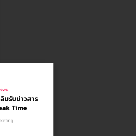
news
าลืมรับข่าวสาร
reak Time
rketing