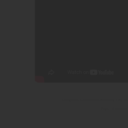
Categories:
E-Commerce
,
Planning
By
Th
Tags:
E-commerc