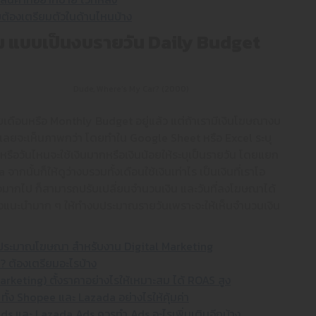
้องเตรียมตัวในด้านไหนบ้าง
อม แบบเป็นงบรายวัน
Daily
Budget
Dude, Where’s My Car? (2000)
ดือนหรือ Monthly Budget อยู่แล้ว แต่ถ้าเรามีเงินโฆษณางบ
ลยจะเห็นภาพกว่า โดยทำใน Google Sheet หรือ Excel ระบุ
ิน หรือวันไหนจะใช้เงินมากหรือเงินน้อยให้ระบุเป็นรายวัน โดยแยก
ั้นก็ให้ดูว่างบรวมทั้งเดือนใช้เงินเท่าไร เป็นเงินที่เราโอ
ปหรือมากไป ก็สามารถปรับเปลี่ยนจำนวนเงิน และวันที่ลงโฆษณาได้
า ซึ่งแนะนำมาก ๆ ให้ทำงบประมาณรายวันเพราะจะให้เห็นจำนวนเงิน
กินงบประมาณโฆษณา สำหรับงาน Digital Marketing
ม? ต้องเตรียมอะไรบ้าง
arketing) ตั้งราคาอย่างไรให้เหมาะสม ได้ ROAS สูง
ง Shopee และ Lazada อย่างไรให้คุ้มค่า
และ Lazada Ads ควรทำ Ads อะไรเพิ่มเติมอีกบ้าง