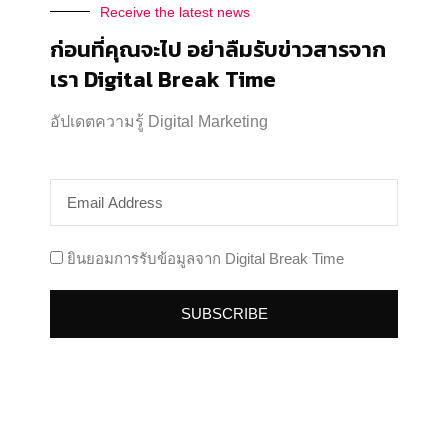
Receive the latest news
ก่อนที่คุณจะไป อย่าลืมรับข่าวสารจาก
Keyword คืออะไร ? รู้จักความสำคัญของคีย์เวิร์ด
เรา Digital Break Time
ประเภท และวิธีการเลือกใช้
อัปเดตความรู้ Digital Marketing
Content Marketing
By
Rattanapon Srichan
06/06/2025
Keyword คืออะไร ? รู้จักความสำคัญของคีย์เวิร์ด ไม่ว่า
จะทำ Content ในรูปแบบไหน เชื่อว่าถนนทุกสาย แทบจะ
เริ่มจาก Keyword! วันนี้ผมเลยขอพาทุกคนมาปูพื้นฐาน
ไปพร้อมกัน ว่าคำว่า Keyword ที่เราได้ยินกันบ่อยๆ ใน
วงการ Content Marketing จริงๆ แล้วมันสำคัญ
ยินยอมการรับข้อมูลจาก Digital Break Time
อย่างไร แล้วเราควรจะเลือกใช้อย่างไร
SUBSCRIBE