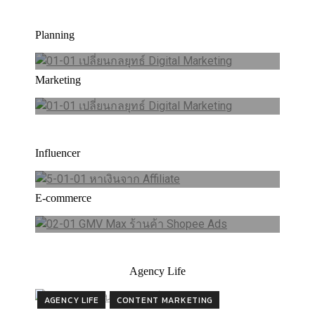
จาก CONVERSION สู่ AWARENESS
ปรับกลยุทธ์ DIGITAL MARKETING
THANAKARN LERTSUDWICHAI
วิธีรับมือ เมื่อธุรกิจเปลี่ยน FUNNEL
Planning
สิงหาคม 4, 2026
0
จาก CONVERSION สู่ AWARENESS
INFLUENCER
MARKETING
THANAKARN LERTSUDWICHAI
Marketing
สิงหาคม 4, 2026
0
E-COMMERCE
MARKETING
มือใหม่ หาเงินจาก AFFILIATE ควร
เริ่มต้นยังไง พร้อมข้อควรทำ และไม่
GMV MAX ร้านค้า ใน SHOPEE ADS
ควรทำ
อัปเดตใหม่! ดีจริงไหม เหมาะกับใคร
Influencer
WANNAJULANON
กันยายน 16, 2024
0
จากประสบการณ์จริง
THANAKARN LERTSUDWICHAI
E-commerce
มิถุนายน 8, 2026
0
Agency Life
AGENCY LIFE
CONTENT MARKETING