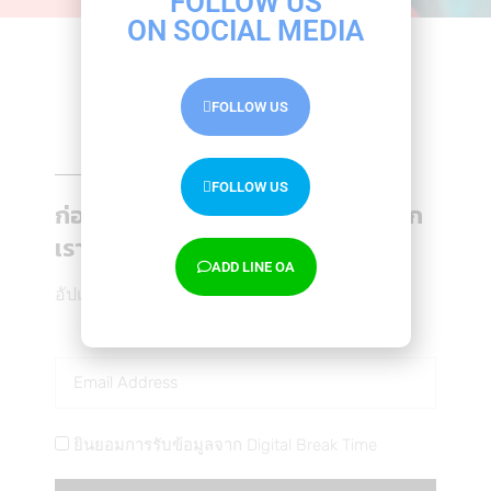
FOLLOW US
Inbound Marketing กับ SEO สัมพันธ์กันอย่างไร
เกี่ยวข้องกันแค่ไหน
ON SOCIAL MEDIA
Content Marketing
,
Marketing
By
Thanakarn Lertsudwichai
14/09/2019
FOLLOW US
Inbound Marketing กับ SEO เกี่ยวข้องกันแค่ไหน แบบ
ไหนถึง…
Receive the latest news
FOLLOW US
ก่อนที่คุณจะไป อย่าลืมรับข่าวสารจาก
เรา Digital Break Time
ADD LINE OA
อัปเดตความรู้ Digital Marketing
ยินยอมการรับข้อมูลจาก Digital Break Time
Facebook โฆษณา In-app Check Out ซื้อสินค้า