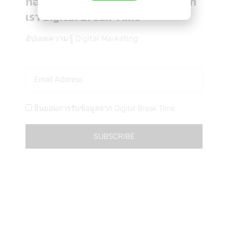
ก่อนที่คุณจะไป อย่าลืมรับข่าวสารจาก
หลังจากที่ Facebook Ads ได้มีการปรับ Event
เรา Digital Break Time
tracking ใหม…
อัปเดตความรู้ Digital Marketing
ยินยอมการรับข้อมูลจาก Digital Break Time
SUBSCRIBE
ทำไมถึงต้องติด Tracking Facebook Pixel กับ
Google Analytics ?
Marketing
By
Advertorial
20/12/2019
We use cookies on our website to give you the most
สิ่งสำคัญสำหรับการทำโฆษณา คือการยิงโฆษณาไปหาก
relevant experience by remembering your preferences and
ลุ่มเป้าหม…
repeat visits. By clicking “Accept”, you consent to the use