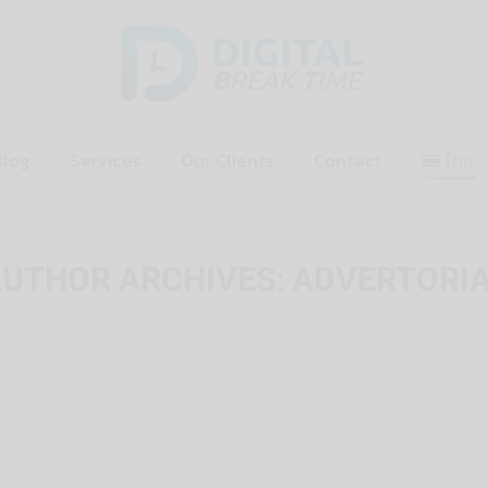
Home
Blog
Services
Our Cl
Blog
Services
Our Clients
Contact
ไทย
UTHOR ARCHIVES:
ADVERTORI
You are here:
Home
Article author Advertorial