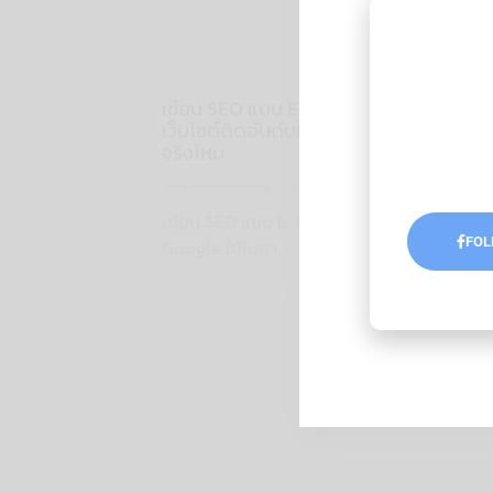
เขียน SEO แบบ E-E-A-T คืออะไร ช่วยให้
เว็บไซต์ติดอันดับหน้าค้นหาบน Google ได้
จริงไหม
Content Marketing
By
Advertorial
10/05/2024
เขียน SEO แบบ E-E-A-T เป็นแนวทางสำคัญที
FOL
Google ใช้ในกา…