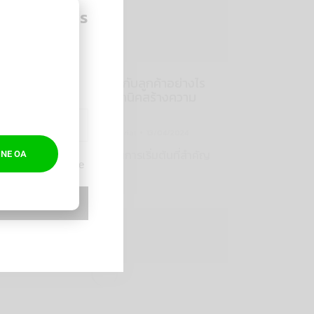
าลืมรับข่าวสาร
reak Time
rketing
3 STEPS บรีฟคอนเทนต์ กับลูกค้าอย่างไร
ให้เข้าใจตรงกัน พร้อมเทคนิคสร้างความ
ประทับใจให้ลูกค้า
Marketing
,
Planning
By
Advertorial
13/04/2024
บรีฟคอนเทนต์ กับลูกค้าเป็นการเริ่มต้นที่สำคัญ
INE OA
Digital Break Time
ก่อนเริ่ม…
IBE