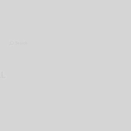
ients
Contact
ไทย
Search
Search
AL