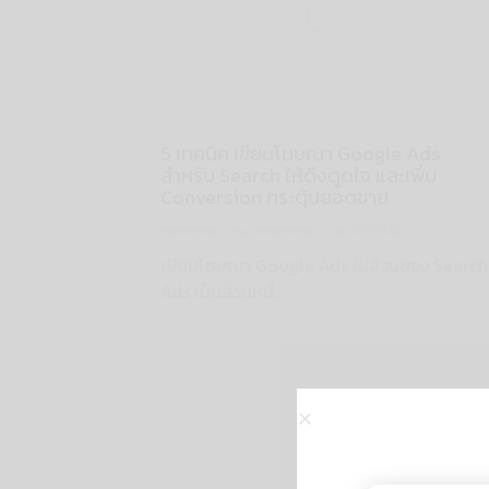
5 เทคนิค เขียนโฆษณา Google Ads
สำหรับ Search ให้ดึงดูดใจ และเพิ่ม
Conversion กระตุ้นยอดขาย
Marketing
By
Advertorial
16/07/2024
เขียนโฆษณา Google Ads ในส่วนของ Search
Ads เป็นส่วนหนึ่…