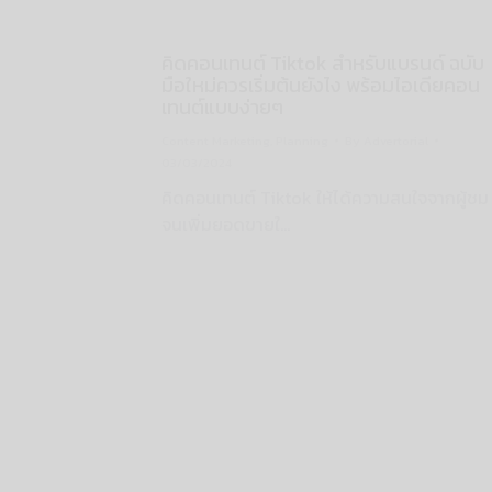
คิดคอนเทนต์ Tiktok สำหรับแบรนด์ ฉบับ
มือใหม่ควรเริ่มต้นยังไง พร้อมไอเดียคอน
เทนต์แบบง่ายๆ
Content Marketing
,
Planning
By
Advertorial
03/03/2024
คิดคอนเทนต์ Tiktok ให้ได้ความสนใจจากผู้ชม
จนเพิ่มยอดขายใ…