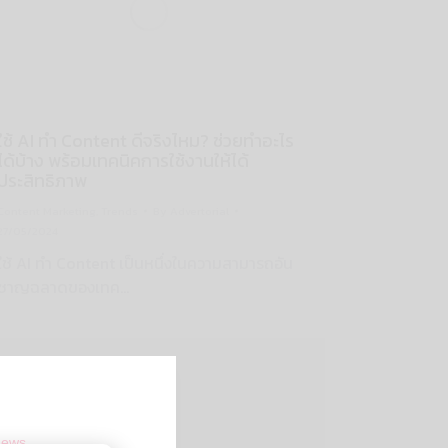
ใช้ AI ทำ Content ดีจริงไหม? ช่วยทำอะไร
ได้บ้าง พร้อมเทคนิคการใช้งานให้ได้
ประสิทธิภาพ
Content Marketing
,
Trends
By
Advertorial
27/05/2024
ใช้ AI ทำ Content เป็นหนึ่งในความสามารถอัน
ชาญฉลาดของเทค…
news