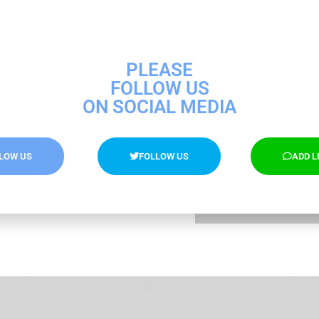
ก่อนที่คุณจะไป อย่
จากเรา Digital B
PLEASE
แพลตฟอร์มวิดีโอสั้น Tiktok, Reels และ
อัปเดตความรู้ Digital Ma
Youtube Shorts แตกต่างกันอย่างไร ทำ
FOLLOW US
วิดีโอสั้นคลิปเดียวใช้ได้ทุกแพลตฟอร์ม
ON SOCIAL MEDIA
จริงหรือไม่?
Content Marketing
By
Advertorial
20/04/2024
่
แพลตฟอร์มวิดีโอสั้น ต่างๆในปัจจุบันกำลังได้
LOW US
FOLLOW US
ADD L
ยินยอมการรับข้อมูลจาก 
รับความนิยมอ…
SUBSCR