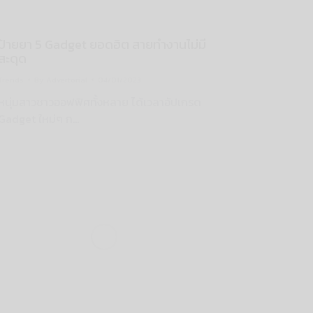
ป้ายยา 5 Gadget ยอดฮิต สายทำงานไม่มี
สะดุด
Trends
By
Advertorial
04/01/2023
หนุ่มสาวชาวออฟฟิศทั้งหลาย ได้เวลาอัปเกรด
Gadget ใหม่ๆ ก…