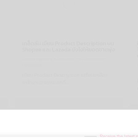
เคล็ดลับ เขียน Product Description บน
Shopee และ Lazada ยังไงให้ยอดขายพุ่ง
Content Marketing
,
E-Commerce
By
Advertorial
10/06/2024
เขียน Product Description เปรียบเหมือน
พนักงานขายคนแรกที…
Receive the latest 