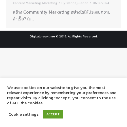
Content Marketing
,
Marketing
By
wannajulanon
01/12/2024
สร้าง Community Marketing อย่างไรให้ประสบความ
สำเร็จ? ใน…
Digitalbreaktime © 2019. All Rights Reserved.
We use cookies on our website to give you the most
relevant experience by remembering your preferences and
repeat visits. By clicking “Accept”, you consent to the use
of ALL the cookies.
Cookie settings
ACCEPT