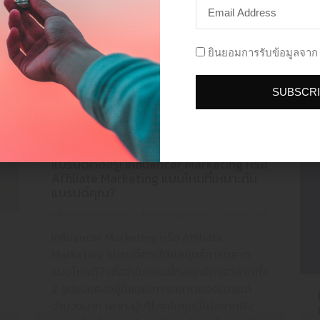
LOW US
FOLLOW US
ADD L
ยินยอมการรับข้อมูลจาก 
SUBSCR
แบรนด์ต้องรู้! Influencer Marketing หรือ
Affiliate Marketing แบบไหนที่เหมาะกับ
แบรนด์คุณ?
Influencer
,
Marketing
By
wannajulanon
06/06/2025
Influencer Marketing หรือ Affiliate
Marketing แบรนด์ควรใช้กลยุทธ์การตลาด
5
แบบไหนดี? เชื่อว่าในตอนนี้กลยุทธ์การตลาดทั้ง
2 รูปแบบคงอยู่ในแผนการตลาดของแบรนด์
จำนวนมาก เพราะผู้บริโภคในยุคนี้ไม่อยากฟัง