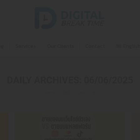
Home
Blog
Services
Our Clien
og
Services
Our Clients
Contact
Englis
DAILY ARCHIVES:
06/06/2025
You are here:
Home
2025
June
06