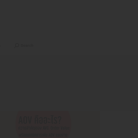
ts
Contact
English
Search
h
Search