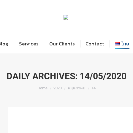
Home
Blog
Services
Our Cl
Blog
Services
Our Clients
Contact
ไทย
DAILY ARCHIVES:
14/05/2020
You are here:
Home
2020
พฤษภาคม
14