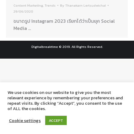
Content Marketing
,
Trends
By
Thanakarn Lertsudwichai
29/06/2020
ขนาดรูป Instagram 2023 เรียกได้ว่าเป็นยุค Social
Media …
Digitalbreaktime © 2019. All Rights Reserved.
We use cookies on our website to give you the most
relevant experience by remembering your preferences and
repeat visits. By clicking “Accept”, you consent to the use
of ALL the cookies.
Cookie settings
ACCEPT