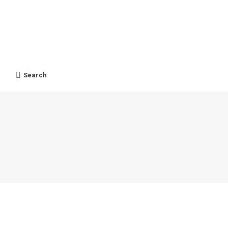
ients
Contact
ไทย
Search
Search