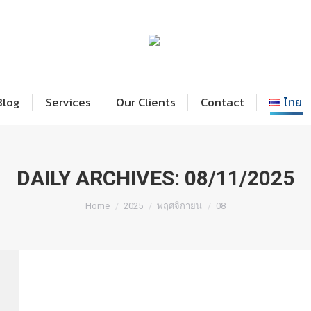
Home
Blog
Services
Our Cl
Blog
Services
Our Clients
Contact
ไทย
DAILY ARCHIVES:
08/11/2025
You are here:
Home
2025
พฤศจิกายน
08