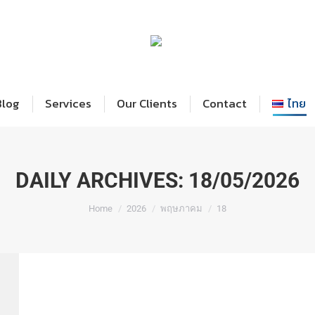
Home
Blog
Services
Our Cl
Blog
Services
Our Clients
Contact
ไทย
DAILY ARCHIVES:
18/05/2026
You are here:
Home
2026
พฤษภาคม
18