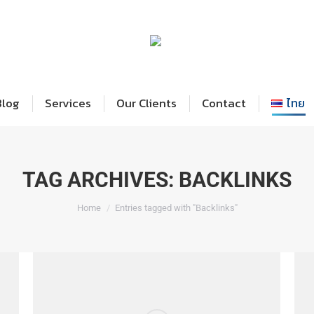
Home
Blog
Services
Our Cl
Blog
Services
Our Clients
Contact
ไทย
TAG ARCHIVES:
BACKLINKS
You are here:
Home
Entries tagged with "Backlinks"