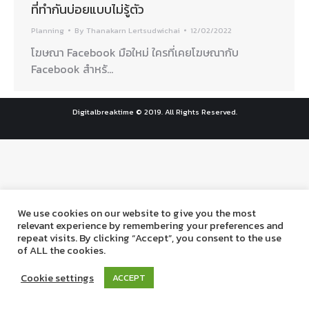
ที่ทำกันบ่อยแบบไม่รู้ตัว
Planning
By
Thanakarn Lertsudwichai
12/02/2022
โฆษณา Facebook มือใหม่ ใครที่เคยโฆษณากับ
Facebook สำหรั…
Digitalbreaktime © 2019. All Rights Reserved.
We use cookies on our website to give you the most
relevant experience by remembering your preferences and
repeat visits. By clicking “Accept”, you consent to the use
of ALL the cookies.
Cookie settings
ACCEPT