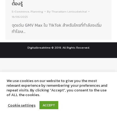
ต้องรู้
E-Commerce
,
Planning
By
Thanakarn Lertsudwichai
16/06/2025
จุดเด่น GMV Max ใน TikTok สำหรับใครที่กำลังจะเริ่ม
ทำโฆษ…
Digitalbreaktime © 2019. All Rights Reserved.
We use cookies on our website to give you the most
relevant experience by remembering your preferences and
repeat visits. By clicking “Accept”, you consent to the use
of ALL the cookies.
Cookie settings
ACCEPT