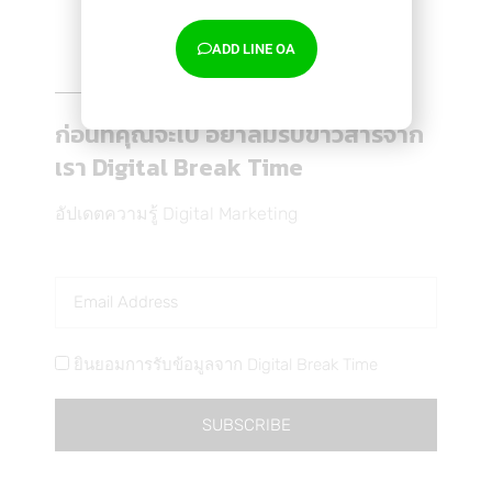
จ้าง Influencer ทำ Marketing คุ้มหรือไม่ถามใจดู
ADD LINE OA
Content Marketing
,
Marketing
,
Trends
By
Thanakarn Lertsudwichai
24/08/2019
Receive the latest news
จ้าง Influencer เพื่อการทำ Marketing คิดว่าเป็น
ก่อนที่คุณจะไป อย่าลืมรับข่าวสารจาก
หนทางที่…
เรา Digital Break Time
อัปเดตความรู้ Digital Marketing
ยินยอมการรับข้อมูลจาก Digital Break Time
SUBSCRIBE