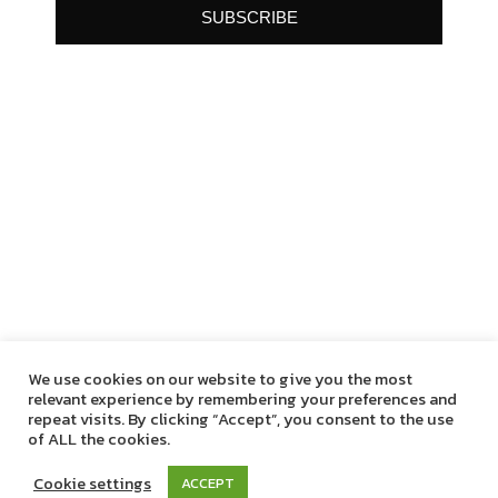
SUBSCRIBE
โฆษณาจัดหนัก Instagram ทดสอบเพิ่มจำนวน
โฆษณาใน Instagram Stories ให้มากขึ้น
Trends
By
Thanakarn Lertsudwichai
07/09/2019
We use cookies on our website to give you the most
โฆษณาใน Instagram แสดงผลมากขึ้น? อ้างอิงจาก
relevant experience by remembering your preferences and
เว็บไซต์ Mar…
repeat visits. By clicking “Accept”, you consent to the use
of ALL the cookies.
Cookie settings
ACCEPT
Digitalbreaktime © 2019. All Rights Reserved.