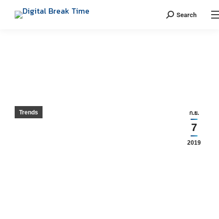
Search
โฆษณาจัดหนัก INSTAGRAM ทดสอบ
เพิ่มจำนวนโฆษณาใน INSTAGRAM
STORIES ให้มากขึ้น
You are here:
Trends
ก.ย.
7
โฆษณาใน Instagram แสดงผลมากขึ้น? อ้างอิงจากเว็บไซต์
2019
Marketing land ที่ได้ทดสอบว่า Instagram นั้นสำหรับ 45
โพสต์ มีโฆษณาในหน้าฟีดราว 22% และสำหรับ Instagram
Stories 26 โพสต์ ก็มีโฆษณาราว 23% เรียกได้ว่าทุก 4 โพสต์
จะต้องเป็นโฆษณา 1 โพสต์เลยทีเดียว ซึ่งทาง Instagram ก็
ยืนยันจริงว่ากำลังทดสอบประสบการณ์ในการตอบสนองต่อ
โฆษณา ซึ่งเป็นการทดสอบเพียงเล็กน้อยเท่านั้น