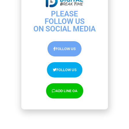
Related Posts
PLEASE
FOLLOW US
เลิกเปลืองงบรายตัวอัปเดต Sponsored Max Products
ON SOCIAL MEDIA
จาก Lazada Ads จัดกลุ่มสินค้า แคมเปญได้แล้ว
10/03/2026
FOLLOW US
เทรนด์ Content Marketing 2026 ที่นักการตลาดและ
แบรนด์ห้ามพลาด
29/01/2026
FOLLOW US
คอนเทนต์ให้ความรู้ ไม้เด็ดที่ช่วยเพิ่มความน่าเชื่อถือให้
แบรนด์ ดีแค่ไหน?
ADD LINE OA
01/11/2025
วันนี้ที่รอคอย! Shopee Ads สร้างโฆษณากลุ่มสินค้า ได้
แล้ว (Ad Group) ฟีเจอร์ใหม่ที่หลายคนต้องลอง
14/10/2025