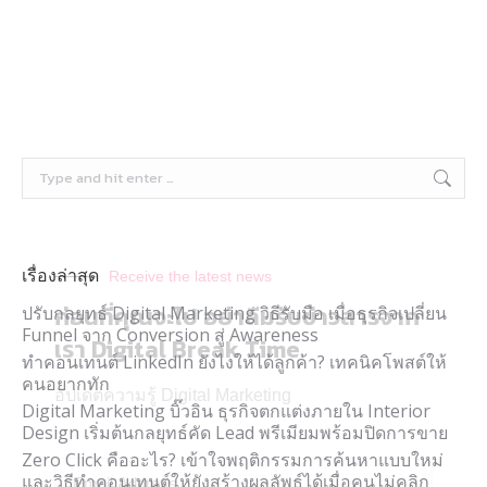
เรื่องล่าสุด
Receive the latest news
ก่อนที่คุณจะไป อย่าลืมรับข่าวสารจาก
ปรับกลยุทธ์ Digital Marketing วิธีรับมือ เมื่อธุรกิจเปลี่ยน
Funnel จาก Conversion สู่ Awareness
เรา Digital Break Time
ทำคอนเทนต์ LinkedIn ยังไงให้ได้ลูกค้า? เทคนิคโพสต์ให้
คนอยากทัก
อัปเดตความรู้ Digital Marketing
Digital Marketing บิ๊วอิน ธุรกิจตกแต่งภายใน Interior
Design เริ่มต้นกลยุทธ์คัด Lead พรีเมียมพร้อมปิดการขาย
Zero Click คืออะไร? เข้าใจพฤติกรรมการค้นหาแบบใหม่
และวิธีทำคอนเทนต์ให้ยังสร้างผลลัพธ์ได้เมื่อคนไม่คลิก