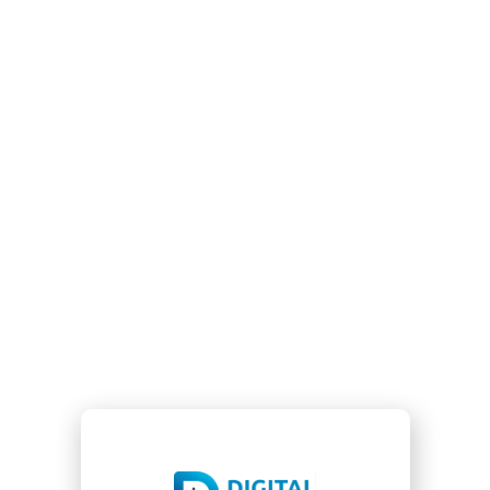
Podcaster เป็นคนสอนและบรรยาย เป็นทุก
อย่างให้เธอแล้ว รักงาน Digital Marketing
ประสบการณ์ 10 ปี+ กับงานด้าน Digital
Agency ปัจจุบันทำธุรกิจคนเดียวเต็มตัว ใคร
ที่สนใจต้องการทำ Digital Marketing โทร
เลย 061-324-5949 (เฉพาะเรื่องงานเท่านั้น)
PREVIOUS
Google Ads Editor เพิ่ม Dark Mode ให้ใช้งานได้แล้ว
NEXT
CPA ราคาถูก มีเทคนิคทำอย่างไร และให้คงประสิทธิภาพ
ของ Conversion ไปด้วยกัน