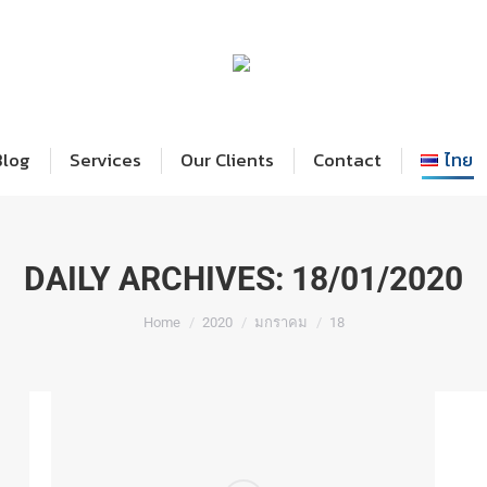
Home
Blog
Services
Our Cl
Blog
Services
Our Clients
Contact
ไทย
DAILY ARCHIVES:
18/01/2020
You are here:
Home
2020
มกราคม
18