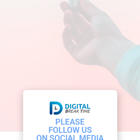
Marketing
,
Planning
By
Thanakarn Lertsudwichai
12/04/2021
เลือกคีย์เวิร์ด อย่างไร นับว่าเป็นคำถามที่ถูกถามเข้า
มาม…
PLEASE
คีย์เวิร์ด Google Ads สำหรับทำ Paid Search
เลือกอย่างไร คัมภีร์แบบง่าย สำหรับผู้เริ่มต้น
FOLLOW US
ON SOCIAL MEDIA
Marketing
,
Planning
By
Thanakarn Lertsudwichai
11/01/2020