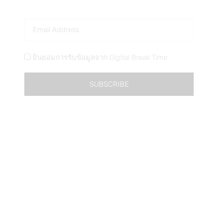
ทำ…
ยินยอมการรับข้อมูลจาก Digital Break Time
SUBSCRIBE
วิธีเลือกคีย์เวิร์ด สำหรับเขียนบทความ SEO ให้ออก
มาติดหน้าแรกได้ดั่งใจ
Content Marketing
,
Marketing
By
Thanakarn Lertsudwichai
26/10/2019
We use cookies on our website to give you the most
วิธีเลือกคีย์เวิร์ด สำหรับการเขียนบทความ SEO ทำอย่าง
relevant experience by remembering your preferences and