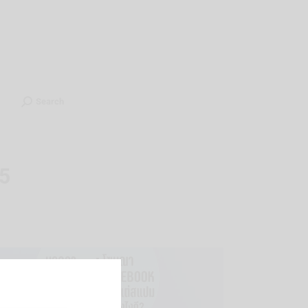
ients
Contact
ไทย
Search
Search
5