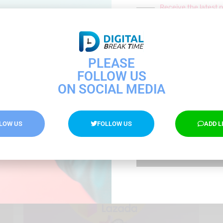
Receive the latest 
ก่อนที่คุณจะไป อย่
จากเรา Digital B
อัปเดตความรู้ Digital Ma
PLEASE
AI ช่วยทำงาน ส่วนไหนได้บ้าง? พร้อม
FOLLOW US
แนะนำ AI สาย Content Marketing
ON SOCIAL MEDIA
Content Marketing
,
Trends
By
Rattanapon Srichan
17/03/2025
AI ช่วยทำงาน ตอนนี้ AI Tool เข้ามามีบทบาท
LOW US
FOLLOW US
ADD L
ยินยอมการรับข้อมูลจาก 
ในหลายวงการ รว…
SUBSCRI