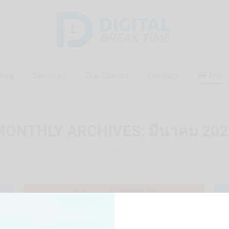
Home
Blog
Services
Our Cl
Blog
Services
Our Clients
Contact
ไทย
MONTHLY ARCHIVES:
มีนาคม 202
You are here:
Home
2025
มีนาคม