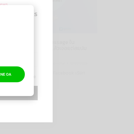
news
าลืมรับข่าวสาร
reak Time
rketing
บอกลา แชทผี โฆษณา Message ใน
Facebook เน้นข้อความแล้วเจอแต่สแปม
แก้อย่างไรดี
Marketing
By
Thanakarn Lertsudwichai
13/03/2025
แชทผี โฆษณา Message ใน Facebook เรียก
INE OA
Digital Break Time
ได้ว่าเป็นสิ่งที่น…
BE