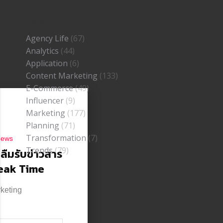
หมวดหมู่
Agency Life
(67)
Analytics
(44)
Application
(6)
Content Marketing
(133)
E-Commerce
(49)
Influencer
(9)
Marketing
(177)
Planning
(71)
Transformation
(7)
news
Trends
(79)
าลืมรับข่าวสาร
reak Time
rketing