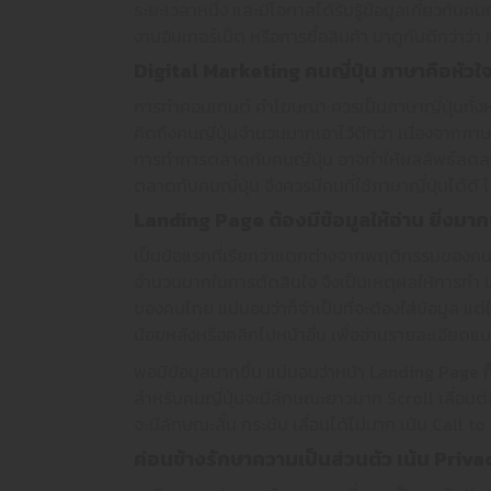
ระยะเวลาหนึ่ง และมีโอกาสได้รับรู้ข้อมูลเกี่ยวกับ
งานอินเทอร์เน็ต หรือการซื้อสินค้า มาดูกันดีกว่าว
Digital Marketing
คนญี่ปุ่น ภาษาคือหัว
การทำคอนเทนต์ คำโฆษณา ควรเป็นภาษาญี่ปุ่นทั้งหมด
คิดถึงคนญี่ปุ่นจำนวนมากเอาไว้ดีกว่า เนื่องจาก
การทำการตลาดกับคนญี่ปุ่น อาจทำให้ผลลัพธ์ลดลง 
ตลาดกับคนญี่ปุ่น จึงควรมีคนที่ใช้ภาษาญี่ปุ่นได้ดี
Landing Page
ต้องมีข้อมูลให้อ่าน ยิ่งมากย
เป็นข้อแรกที่เรียกว่าแตกต่างจากพฤติกรรมของคนไ
จำนวนมากในการตัดสินใจ จึงเป็นเหตุผลให้การทำ La
ของคนไทย แน่นอนว่าก็จำเป็นที่จะต้องใส่ข้อมูล แต่ใส
น้อยหลังหรือคลิกไปหน้าอื่น เพื่ออ่านรายละเอียดแ
พอมีข้อมูลมากขึ้น แน่นอนว่าหน้า Landing Page ก็
สำหรับคนญี่ปุ่นจะมีลักษณะยาวมาก Scroll เลื่อนต
จะมีลักษณะสั้น กระชับ เลื่อนได้ไม่มาก เน้น Call to 
ค่อนข้างรักษาความเป็นส่วนตัว เน้น Priva