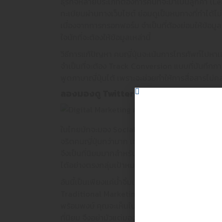
ธุรกิจหลายประเภทต้องการคนที่จะมาเป็นลูกค้า (Le
ทะเบียนผ่านทางเว็บไซต์ ย่อมดูเป็นหนทางที่ทำได้
เนื่องจากการกรอกฟอร์ม จำเป็นที่ต้องย่อมให้ข้อมูลส
ใจนักที่จะต้องให้ข้อมูลเหล่านี้
วิธีการแก้ปัญหา คนญี่ปุ่นจะเน้นการโทรศัพท์ไปหาเ
จำเป็นที่จะต้อง Track Conversion แบบที่บันทึกก
พูดภาษาญี่ปุ่นได้ เพราะจะช่วยทำให้การสื่อสารไม่
ลองมองดู Twitter เป็นเครื่องมือหลัก
ในไทยมักจะมอง Social Media อย่าง Facebook ในไท
จริตคนญี่ปุ่นกว่ามาก เช่นไม่จำเป็นต้องเปิดเผยตัว
จึงเป็นที่นิยมมากสำหรับคนญี่ปุ่น ดังนั้นจึงควรห
ได้อย่างตรงกลุ่มเป้าหมาย
อันนี้เป็นเพียงแค่น้ำจิ้มเท่านั้น ซึ่งเราอยากให้ผู้อ่
Traditional Marketing ก็ยังคงสำคัญอยู่ ถ้าคุณล
พร้อมพงษ์ คุณจะเห็นใบปลิว หรือโฆษณาที่ติดบริเวณ
ที่นิยม จึงอย่ามัวแต่มองเฉพาะ Digital Marketing