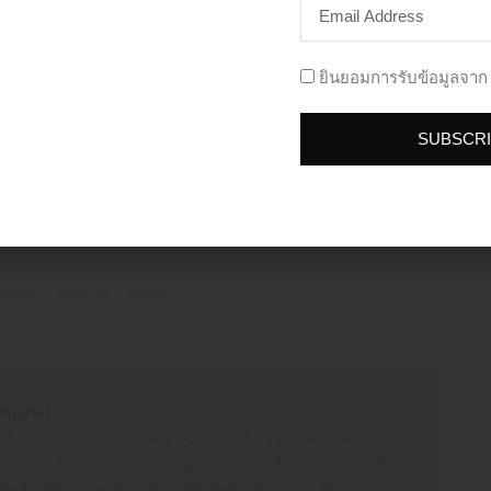
นึ่ง ถึงจะเข้าถึงคนญี่ปุ่นได้
่ยวกับเรื่องอื่น ๆ สามารถ Inbox สอบถามได้ที่ Facebook
LOW US
FOLLOW US
ADD L
ประโยชน์จะนำมาเขียนบอกเล่าให้กับคนอื่น ๆ ได้รู้ด้วย
ยินยอมการรับข้อมูลจาก 
Time
ได้ที่
SUBSCR
agram
By
Thanakarn Lertsudwichai
06/10/2019
rketing
Japanese
Nippon
wichai
 เป็น Podcaster เป็นคนสอนและบรรยาย เป็นทุกอย่างให้เธอแล้ว รัก
์ 10 ปี+ กับงานด้าน Digital Agency ปัจจุบันทำธุรกิจคนเดียวเต็ม
 Marketing โทรเลย 061-324-5949 (เฉพาะเรื่องงานเท่านั้น)