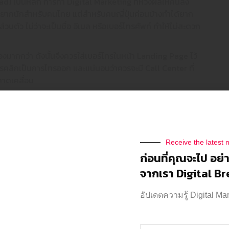
ad) เป็นหลัก การทำ Digital Marketing ที่หวังผลให้คนลง
ไม่ยากนักสำหรับคนไทย แต่สำหรับคนญี่ปุ่นค่อนข้างทำได้ยาก
่วนตัว ไม่ว่าจะเป็นชื่อ อีเมล หรือเบอร์โทรศัพท์ ทำให้ไม่สะดวก
องมากกว่า ดังนั้นจึงควรใส่เบอร์โทรในหน้า Landing Page ไว้
ารคลิกเป็นการโทรออก และแน่นอนว่าควรจะมี Call Center ที่
คลาดเคลื่อน
ยเป็นหลัก ซึ่งคนญี่ปุ่นก็ใช้ แต่สำหรับทวิตเตอร์ค่อนข้างถูก
Receive the latest 
ตน ข้อมูลไม่ได้ถูกเปิดเผยมากนัก จึงอย่าแปลกใจว่าทวิตเตอร์
ก่อนที่คุณจะไป อย่
างบประมาณ สำหรับการโฆษณาลงทวิตเตอร์ เพื่อเข้าถึงคนญี่ปุ่น
จากเรา Digital B
านมองให้กว้างกว่าเดิม ไม่เพียงแต่ Digital Marketing เท่านั้น แต่
PLEASE
อัปเดตความรู้ Digital Ma
องมาเดินแถวที่คนญี่ปุ่นอาศัยอยู่ในไทย เช่นอโศก ทองหล่อ
FOLLOW US
รถเล็ก เป็นภาษาญี่ปุ่น และนิตยสารสำหรับคนญี่ปุ่น ก็ยังเป็น
ON SOCIAL MEDIA
 ให้มองเป็นการตลาดในภาพรวม ให้เข้าถึงคนญี่ปุ่นอย่างมี