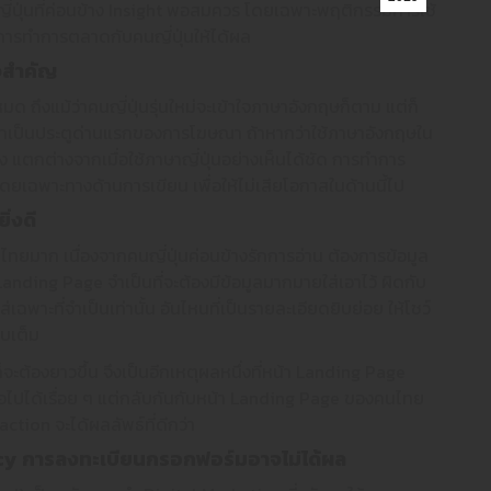
คนญี่ปุ่นที่ค่อนข้าง Insight พอสมควร โดยเฉพาะพฤติกรรมการใช้
่า การทำการตลาดกับคนญี่ปุ่นให้ได้ผล
ใจสำคัญ
 ถึงแม้ว่าคนญี่ปุ่นรุ่นใหม่จะเข้าใจภาษาอังกฤษก็ตาม แต่ก็
ภาษาเป็นประตูด่านแรกของการโฆษณา ถ้าหากว่าใช้ภาษาอังกฤษใน
แตกต่างจากเมื่อใช้ภาษาญี่ปุ่นอย่างเห็นได้ชัด การทำการ
 โดยเฉพาะทางด้านการเขียน เพื่อให้ไม่เสียโอกาสในด้านนี้ไป
ิ่งดี
ทยมาก เนื่องจากคนญี่ปุ่นค่อนข้างรักการอ่าน ต้องการข้อมูล
nding Page จำเป็นที่จะต้องมีข้อมูลมากมายใส่เอาไว้ ผิดกับ
่เฉพาะที่จำเป็นเท่านั้น อันไหนที่เป็นรายละเอียดยิบย่อย ให้โชว์
บบเต็ม
จะต้องยาวขึ้น จึงเป็นอีกเหตุผลหนึ่งที่หน้า Landing Page
่อไปได้เรื่อย ๆ แต่กลับกันกับหน้า Landing Page ของคนไทย
action จะได้ผลลัพธ์ที่ดีกว่า
cy
การลงทะเบียนกรอกฟอร์มอาจไม่ได้ผล