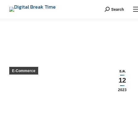
Search
โฆษณา SHOPEE ADS LAZADA ADS
กับความผิดพลาดที่อาจเกิดขึ้นเมื่อทำ
โฆษณาไปนาน ๆ
You are here:
E-Commerce
ธ.ค.
12
โฆษณา Shopee Ads Lazada Ads กับความผิดพลาดที่อาจเกิด
2023
ขึ้นได้ แน่นอนว่าการทำโฆษณานั้นเมื่อเราทำไปนานวันมากขึ้น เรา
ก็จะคุ้นเคย และคุ้นชินมากขึ้น ซึ่งอาจทำให้เราเกิดความผิดพลาด
ที่เรามองข้ามไป และความผิดพลาดนี้อาจเป็นประตูบานใหญ่ ที่
ทำให้เราเสียเงินมากขึ้นโดยไม่รู้ตัว ส่งผลต่อประสิทธิภาพการทำ
โฆษณา Shopee Ads และ Lazada Ads
ต้องบอกเลยว่าการทำโฆษณา Shopee Ads และ Lazada Ads