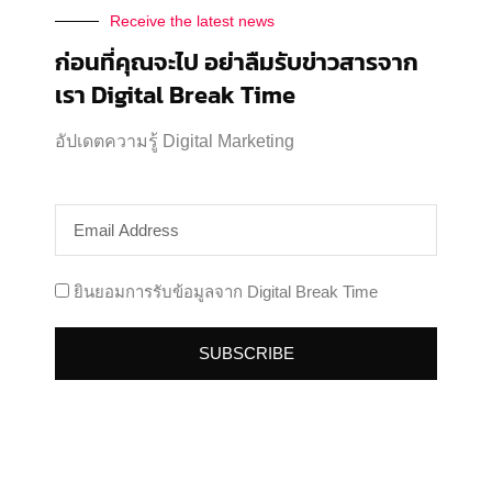
NEXT
Receive the latest news
เทรนด์ Content 2024 เจ้าของธุรกิจ นักการตลาดห้าม
ก่อนที่คุณจะไป อย่าลืมรับข่าวสารจาก
พลาด!
เรา Digital Break Time
อัปเดตความรู้ Digital Marketing
Related Posts
GMV Max ร้านค้า ใน Shopee Ads อัปเดตใหม่! ดีจริงไหม
เหมาะกับใคร จากประสบการณ์จริง
ยินยอมการรับข้อมูลจาก Digital Break Time
08/06/2026
ยิงแอดวันหยุดยาว ทริคเปลี่ยนวันหยุดเป็นยอดขาย
SUBSCRIBE
สำหรับ Shopee, Lazada, TikTok Shop
18/05/2026
เทคนิคเลือกวิดีโอ GMV Max ใน TikTok Ads สำหรับ
Affiliate คลิปไหนควรดันต่อ คลิปไหนควรพอแค่นี้