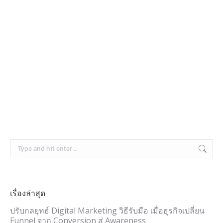
10/04/2026
เลิกเปลืองงบรายตัวอัปเดต Sponsored Max Products
จาก Lazada Ads จัดกลุ่มสินค้า แคมเปญได้แล้ว
10/03/2026
เรื่องล่าสุด
ปรับกลยุทธ์ Digital Marketing วิธีรับมือ เมื่อธุรกิจเปลี่ยน
Funnel จาก Conversion สู่ Awareness