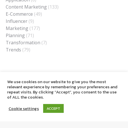
Content Marketing
(133)
E-Commerce
(49)
Influencer
(9)
Marketing
(177)
Planning
(71)
Transformation
(7)
Trends
(79)
รวมเรื่องราว Digital Marketing ในทุกแง่มุม
digitalbreaktime@gmail.com
We use cookies on our website to give you the most
relevant experience by remembering your preferences and
TEL
061-324-5949
repeat visits. By clicking “Accept”, you consent to the use
of ALL the cookies.
Cookie settings
ACCEPT
Digitalbreaktime © 2019. All Rights Reserved.