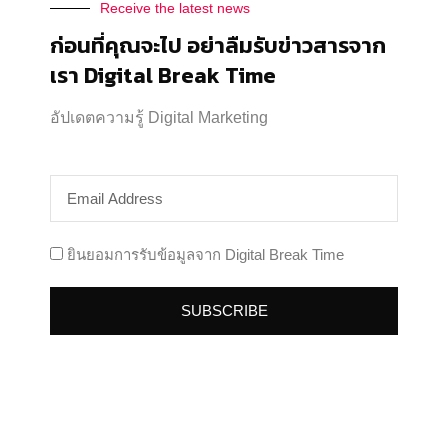
Receive the latest news
ก่อนที่คุณจะไป อย่าลืมรับข่าวสารจาก
Categories:
Analytics
,
Content Marketing
By
Rattanapon Srichan
เรา Digital Break Time
06/10/2025
Tags:
AI Overviews
Content Marketing
Digital Marketing
SEO
อัปเดตความรู้ Digital Marketing
Author:
Rattanapon Srichan
Copywriter ที่ดูดวงได้นิดหน่อย
ประสบการณ์ด้านงานเขียน 7 ปี ใน Agency
ยินยอมการรับข้อมูลจาก Digital Break Time
และ In-House ติดตามได้ทั้งบทความและ
Podcast
SUBSCRIBE
PREVIOUS