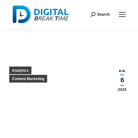
Search
AI OVERVIEWS ผลกระทบ ต่อคนทำ
SEO แค่ไหน? ควรปรับตัวอย่างไร
You are here:
Analytics
ต.ค.
6
Content Marketing
AI Overviews ผลกระทบ แค่ไหน “สะดวกคนเสิร์ช สะเทือนคน
2025
ทำงาน” นี่คือสิ่งที่กำลังเกิดขึ้นกับการมาของ
AI Overviews
ฟีเจอร์ใหม่จาก Google ที่สามารถสรุปคำตอบจากหลายเว็บไซต์
มาแสดงตรงหน้าแรกของการค้นหา โดยไม่ต้องให้ผู้ใช้คลิกเข้าไป
อ่านบทความเต็ม ผลที่ตามมาคือหลายเว็บไซต์เริ่มเห็น
Traffic
และคลิกที่ลดลง
จนเกิดคำถามใหญ่ขึ้นมาว่า
AI Overviews
ส่งผลกระทบ
ต่อเจ้าของเว็บและคนทำ SEO จริง ๆ แล้วรุนแรง
แค่ไหน และควรปรับกลยุทธ์อย่างไรเพื่อรับมือ