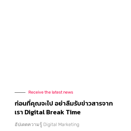
Agency ปัจจุบันทำธุรกิจคนเดียวเต็มตัว ใคร
ที่สนใจต้องการทำ Digital Marketing โทร
เลย 061-324-5949 (เฉพาะเรื่องงานเท่านั้น)
PREVIOUS
จบใหม่ เลือกทำงาน กับดิจิทัลเอเจนซี ที่ไหนดี ควรเลือก
จากอะไร
NEXT
เปิดตำรา ฟรีแลนซ์ Digital Marketing มือใหม่จะหาลูกค้า
Receive the latest news
จากที่ไหนดี
ก่อนที่คุณจะไป อย่าลืมรับข่าวสารจาก
เรา Digital Break Time
อัปเดตความรู้ Digital Marketing
Related Posts