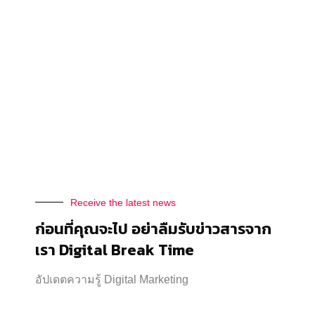
หลักการ Optimize Ads ง่าย ๆ ที่หลายคนนำไป
ใช้ได้ ไม่ต้องเป็นมือโปร ก็ทำได้
Analytics
By
Thanakarn Lertsudwichai
25/01/2023
หลักการ Optimize Ads หลายคนอาจคิดว่าการ
Optimize Ads จะ…
Receive the latest news
ก่อนที่คุณจะไป อย่าลืมรับข่าวสารจาก
เรา Digital Break Time
อัปเดตความรู้ Digital Marketing