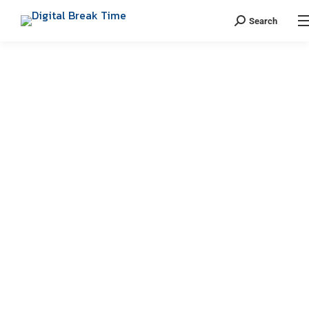
Search
AUTHOR ARCHIVES:
THANAKARN
LERTSUDWICHAI
You are here:
เป็นทาสแมว เป็นนักเขียนคอนเทนต์ เป็น Podcaster เป็นคน
สอนและบรรยาย เป็นทุกอย่างให้เธอแล้ว รักงาน Digital
Marketing ประสบการณ์ 10 ปี+ กับงานด้าน Digital Agency
ปัจจุบันทำธุรกิจคนเดียวเต็มตัว ใครที่สนใจต้องการทำ Digital
Marketing โทรเลย 061-324-5949 (เฉพาะเรื่องงานเท่านั้น)