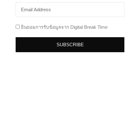
โฆษณา Audio Ads แบบใหม่จาก Google Ads
เน้นเสียง เข้าถึงคนชอบฟังเพลงและพอดแคสต์
ยินยอมการรับข้อมูลจาก Digital Break Time
Trends
By
Thanakarn Lertsudwichai
18/01/2023
โฆษณา Audio Ads แบบใหม่จาก Google Ads ต้อง
SUBSCRIBE
บอกเลยว่าเป็น…